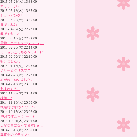
2015-05-28(木) 13:38:00
マッサージ♪
2015-05-13(水) 13:35:00
ショッピング♪
2015-04-25(土) 13:30:00
春ですね2♪
2015-04-07(火) 22:23:00
春ですね～♪
2015-03-16(月) 22:22:00
電動…ホニャララ(●´ω｀●)ゞ
2015-02-26(木) 22:14:00
えーらいこっちゃヽ(;´Д｀)ﾉ
2015-02-02(月) 22:19:00
明けましたね！
2015-01-13(火) 12:25:00
メリー☆クリスマス
2014-12-25(木) 12:23:00
めがね、買いました。
2014-12-18(木) 23:06:00
わすれもの。
2014-11-27(木) 23:04:00
検診～♪
2014-11-13(木) 23:03:00
秋晴れですね(*´▽｀*)
2014-10-15(水) 23:02:00
10月ですよー (ﾉ´ー｀)ﾉ
2014-10-01(水) 23:01:00
大変な事になってます(ﾟoﾟ;;
2014-09-10(水) 22:59:00
真夜中のドライブ♪