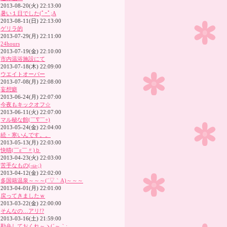
2013-08-20(火) 22:13:00
暑い１日でした(ﾟｰﾟ;A
2013-08-11(日) 22:13:00
ゲリラ的
2013-07-29(月) 22:11:00
24hours
2013-07-19(金) 22:10:00
市内温浴施設にて
2013-07-18(木) 22:09:00
ウエイトオーバー
2013-07-08(月) 22:08:00
妄想癖
2013-06-24(月) 22:07:00
今夜もキックオフ☆
2013-06-11(火) 22:07:00
マル秘な館(￣∇￣+)
2013-05-24(金) 22:04:00
続・寒いんです。。
2013-05-13(月) 22:03:00
快晴(￣ε￣〃)ｂ
2013-04-23(火) 22:03:00
苦手なもの(-ω-;)
2013-04-12(金) 22:02:00
多国籍温泉～～～(´▽｀A)～～～
2013-04-01(月) 22:01:00
戻ってきましたｗ
2013-03-22(金) 22:00:00
そんなの…アリ!?
2013-03-16(土) 21:59:00
勘弁しておくれ～ヽ(´～｀;