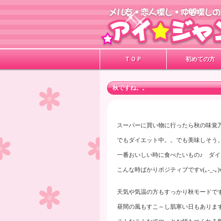
ＴＯＰ
初めての方
秋ですね。。
スーパーに買い物に行ったら秋の味覚万歳
でもダイエット中。。でも美味しそう
一番おいしい時に食べたいもの♪ ダイ
こんな時ばかりポジティブですv(｡-_-｡)
天気や気温の方もすっかり秋モードで
​
昼間の風もすこ～し肌寒い日もありま