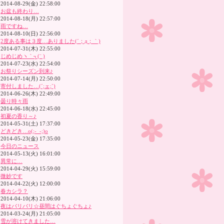
2014-08-29(金) 22:58:00
お盆も終わり…
2014-08-18(月) 22:57:00
雨ですね…
2014-08-10(日) 22:56:00
2度ある事は３度…ありました(´；д；｀)
2014-07-31(木) 22:55:00
じめじめヽ｀┐(¨ )
2014-07-23(水) 22:54:00
お祭りシーズン到来♪
2014-07-14(月) 22:50:00
寄付しました…(´;ェ;`)
2014-06-26(木) 22:49:00
曇り時々雨
2014-06-18(水) 22:45:00
初夏の香り～♪
2014-05-31(土) 17:37:00
どきどき…o(;-_-;)o
2014-05-23(金) 17:35:00
今日のニュース
2014-05-13(火) 16:01:00
異常に…
2014-04-29(火) 15:59:00
微妙です
2014-04-22(火) 12:00:00
春カシラ？
2014-04-10(木) 21:06:00
夜はバリバリ☆昼間はぐちょぐちょ♪
2014-03-24(月) 21:05:00
雪が溶けてきました…