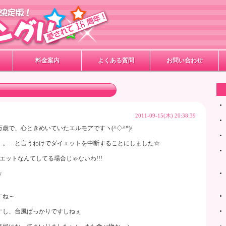
料金案内
よくある質問
お問い合わせ
2011-09-15(木) 20:38:39
で、心ときめいていたエルモアですヽ(^◇^*)/
。。…と言うわけでダイエットを中断することにしました☆
エットなんてしてる場合じゃないわ!!!
v
すね～
すし、台風ばっかりですしねぇ