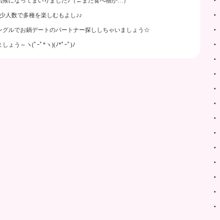
気候になってまいりました♪（←また食べ物か…）
少人数で多種を楽しむもよし♪♪
ングルでお鍋デートのパートナー探ししちゃいましょう☆
ヽ(ﾟｰﾟ*ヽ)(ﾉ*ﾟｰﾟ)ﾉ