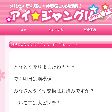
ＴＯＰ
初めての方
料金案内
降りましたねﾟ。°。°。°。°｡ ヽ(￣▽￣(｡-_-｡ )ゝ♪
とうとう降りましたね＊＊＊
でも明日は雨模様。
みなさんタイヤ交換はお済みですか？
エルモアは大ピンチ!!