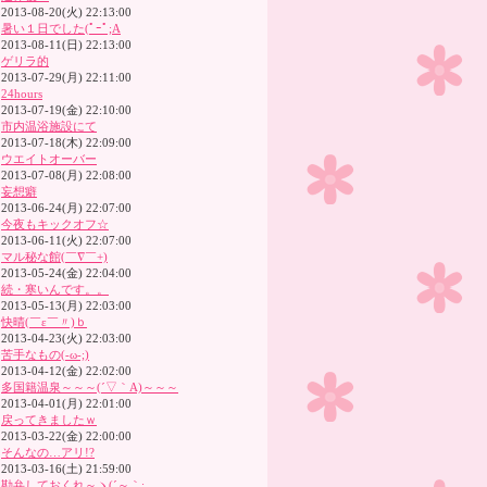
2013-08-20(火) 22:13:00
暑い１日でした(ﾟｰﾟ;A
2013-08-11(日) 22:13:00
ゲリラ的
2013-07-29(月) 22:11:00
24hours
2013-07-19(金) 22:10:00
市内温浴施設にて
2013-07-18(木) 22:09:00
ウエイトオーバー
2013-07-08(月) 22:08:00
妄想癖
2013-06-24(月) 22:07:00
今夜もキックオフ☆
2013-06-11(火) 22:07:00
マル秘な館(￣∇￣+)
2013-05-24(金) 22:04:00
続・寒いんです。。
2013-05-13(月) 22:03:00
快晴(￣ε￣〃)ｂ
2013-04-23(火) 22:03:00
苦手なもの(-ω-;)
2013-04-12(金) 22:02:00
多国籍温泉～～～(´▽｀A)～～～
2013-04-01(月) 22:01:00
戻ってきましたｗ
2013-03-22(金) 22:00:00
そんなの…アリ!?
2013-03-16(土) 21:59:00
勘弁しておくれ～ヽ(´～｀;