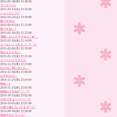
2015-05-28(木) 13:38:00
マッサージ♪
2015-05-13(水) 13:35:00
ショッピング♪
2015-04-25(土) 13:30:00
春ですね2♪
2015-04-07(火) 22:23:00
春ですね～♪
2015-03-16(月) 22:22:00
電動…ホニャララ(●´ω｀●)ゞ
2015-02-26(木) 22:14:00
えーらいこっちゃヽ(;´Д｀)ﾉ
2015-02-02(月) 22:19:00
明けましたね！
2015-01-13(火) 12:25:00
メリー☆クリスマス
2014-12-25(木) 12:23:00
めがね、買いました。
2014-12-18(木) 23:06:00
わすれもの。
2014-11-27(木) 23:04:00
検診～♪
2014-11-13(木) 23:03:00
秋晴れですね(*´▽｀*)
2014-10-15(水) 23:02:00
10月ですよー (ﾉ´ー｀)ﾉ
2014-10-01(水) 23:01:00
大変な事になってます(ﾟoﾟ;;
2014-09-10(水) 22:59:00
真夜中のドライブ♪