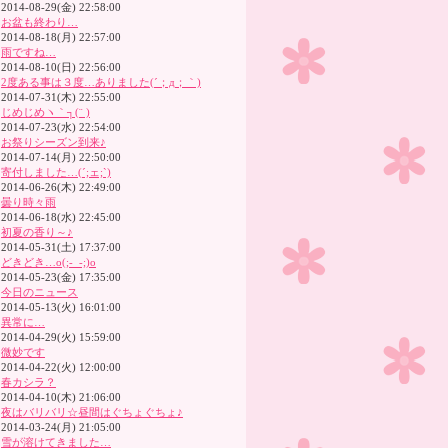
2014-08-29(金) 22:58:00
お盆も終わり…
2014-08-18(月) 22:57:00
雨ですね…
2014-08-10(日) 22:56:00
2度ある事は３度…ありました(´；д；｀)
2014-07-31(木) 22:55:00
じめじめヽ｀┐(¨ )
2014-07-23(水) 22:54:00
お祭りシーズン到来♪
2014-07-14(月) 22:50:00
寄付しました…(´;ェ;`)
2014-06-26(木) 22:49:00
曇り時々雨
2014-06-18(水) 22:45:00
初夏の香り～♪
2014-05-31(土) 17:37:00
どきどき…o(;-_-;)o
2014-05-23(金) 17:35:00
今日のニュース
2014-05-13(火) 16:01:00
異常に…
2014-04-29(火) 15:59:00
微妙です
2014-04-22(火) 12:00:00
春カシラ？
2014-04-10(木) 21:06:00
夜はバリバリ☆昼間はぐちょぐちょ♪
2014-03-24(月) 21:05:00
雪が溶けてきました…